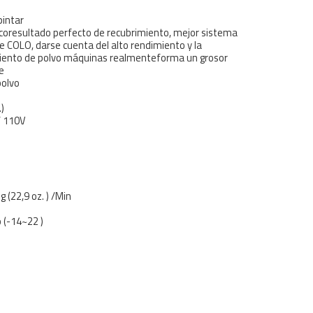
pintar
ricoresultado perfecto de recubrimiento, mejor sistema
e COLO, darse cuenta del alto rendimiento y la
imiento de polvo máquinas realmenteforma un grosor
le
 polvo
.)
/ 110V
g (22,9 oz. ) /Min
 (-14~22 )