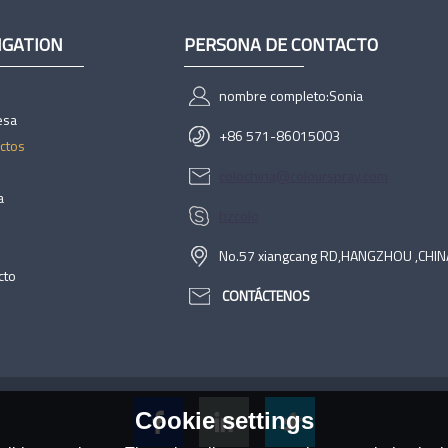
IGATION
PERSONA DE CONTACTO
nombre completo:
Sonia
esa
+86 571-86015003
ctos
colochina@colourspray.com
a
hzcolo
No.57 xiangcang RD,HANGZHOU ,CHIN
cto
CONTÁCTENOS
Cookie settings