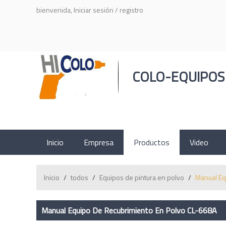
bienvenida,
Iniciar sesión
/
registro
COLO-EQUIPOS
Inicio
Empresa
Productos
Video
Inicio
/
todos
/
Equipos de pintura en polvo
/
Manual Eq
Manual Equipo De Recubrimiento En Polvo CL-668A