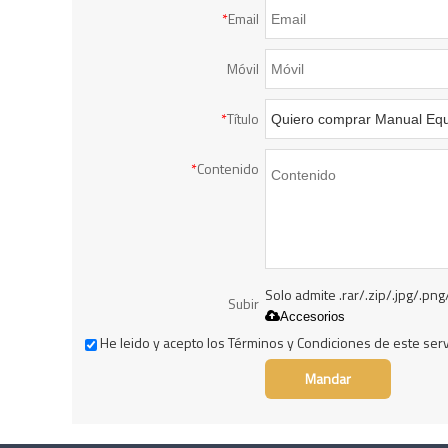
*
Email
Móvil
*
Título
*
Contenido
Solo admite .rar/.zip/.jpg/.png
Subir
Accesorios
He leido y acepto los Términos y Condiciones de este serv
Mandar