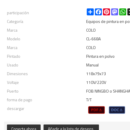
participación
Share
Facebook
Pinterest
Masto
W
Categoría
Equipos de pintura en po
Marca
COLO
Modelo
CL-668A
Marca
COLO
Pintado
Pintura en polvo
Usado
Manual
Dimesiones
118x79x73
Voltaje
110V/220V
Puerto
FOB NINGBO o SHANGHA
forma de pago
T/T
descargar
Conecta ahora
Añadir a la lista de deseos