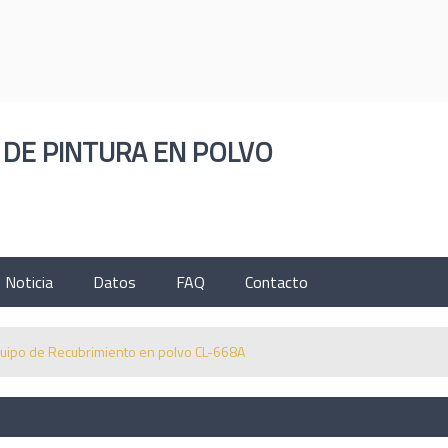
ESPAÑOL
ENGLISH
한국의
РУССКИЙ
ČESK
 DE PINTURA EN POLVO
Noticia
Datos
FAQ
Contacto
uipo de Recubrimiento en polvo CL-668A