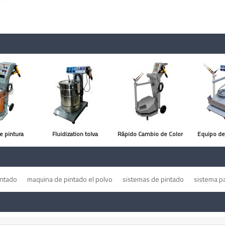
e pintura
Fluidization tolva
Rápido Cambio de Color
Equipo de
ica en Polvo
equipos para pintura en
Equipo de Pintura
Po
polvo
Electrostatica
intado
maquina de pintado el polvo
sistemas de pintado
sistema pa