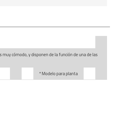
s muy cómodo, y disponen de la función de una de las
* Modelo para planta