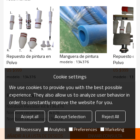
Repuesto de pintura en
Manguera de pintura
Repuesto de p
modelo : 134376
Polvo
Polvo
US $
999
US $
999
Cookie settings
modelo : 134376
modelo : 1343
We use cookies to provide you with the best possible
experience. They also allow us to analyze user behavior in
Palabras Claves
order to constantly improve the website for you.
Nordson Resistor Kit #134376
Nordson recambios 134376
Accept all
Accept Selection
Reject All
Nordson  refacciones 134376
Necessary
Analytics
Preferences
Marketing
AÑADIR A LA LISTA DE DESEOS
ENVIAR CONSULTA