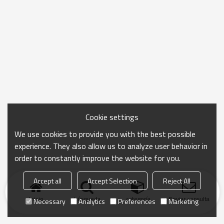
Cookie settings
We use cookies to provide you with the best possible
experience. They also allow us to analyze user behavior in
order to constantly improve the website for you.
Accept all
Accept Selection
Reject All
Inicio
búsqueda
categoría
Enviar consulta
Necessary
Analytics
Preferences
Marketing