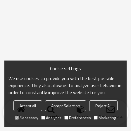
Cookie settings
We use cookies to provide you with the best possible
experience. They also allow us to analyze user behavior in
order to constantly improve the website for you.
Accept all
Accept Selection
Reject All
Inicio
búsqueda
categoría
Enviar consulta
Necessary
Analytics
Preferences
Marketing