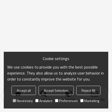
Cookie settings
We use cookies to provide you with the best possible
experience. They also allow us to analyze user behavior in
order to constantly improve the website for you.
Accept all
Accept Selection
Reject All
Inicio
búsqueda
categoría
Enviar consulta
Necessary
Analytics
Preferences
Marketing