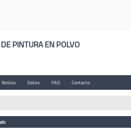
ESPAÑOL
ENGLISH
한국의
РУССКИЙ
ČESK
 DE PINTURA EN POLVO
Noticia
Datos
FAQ
Contacto
ado