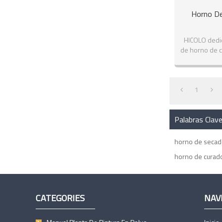
Horno De
HICOLO dedic
de horno de cu
1
Palabras Clav
horno de secad
horno de curado
CATEGORIES
NAV