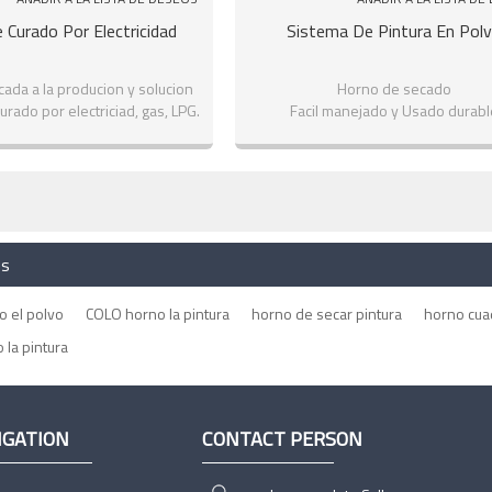
 Curado Por Electricidad
Sistema De Pintura En Pol
ada a la producion y solucion
Horno de secado
rado por electriciad, gas, LPG.
Facil manejado y Usado durabl
es
o el polvo
COLO horno la pintura
horno de secar pintura
horno cua
 la pintura
IGATION
CONTACT PERSON