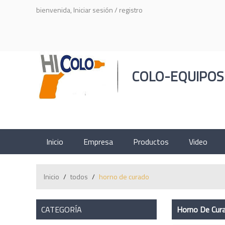
bienvenida,
Iniciar sesión
/
registro
COLO-EQUIPOS
Inicio
Empresa
Productos
Video
Inicio
/
todos
/
horno de curado
CATEGORÍA
Horno De Cur