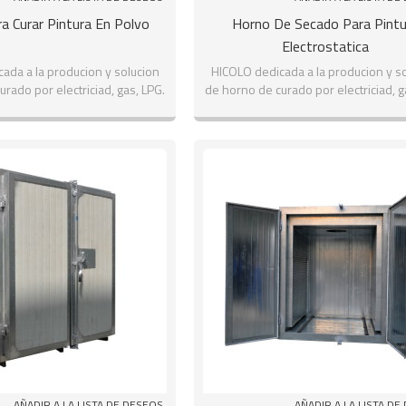
a Curar Pintura En Polvo
Horno De Secado Para Pintu
Electrostatica
ada a la producion y solucion
HICOLO dedicada a la producion y s
rado por electriciad, gas, LPG.
de horno de curado por electriciad, g
AÑADIR A LA LISTA DE DESEOS
AÑADIR A LA LISTA DE