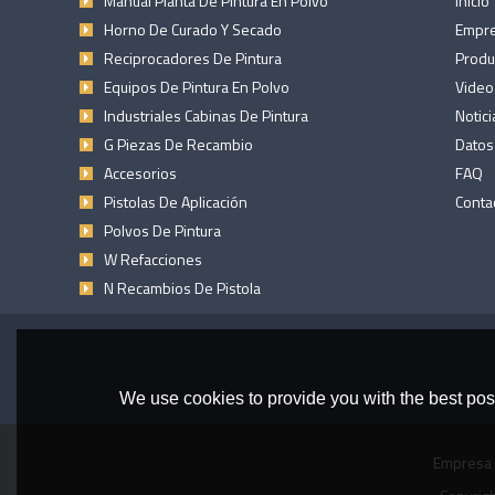
Manual Planta De Pintura En Polvo
Inicio
Horno De Curado Y Secado
Empr
Reciprocadores De Pintura
Produ
Equipos De Pintura En Polvo
Video
Industriales Cabinas De Pintura
Notici
G Piezas De Recambio
Datos
Accesorios
FAQ
Pistolas De Aplicación
Conta
Polvos De Pintura
W Refacciones
N Recambios De Pistola
We use cookies to provide you with the best poss
Empresa