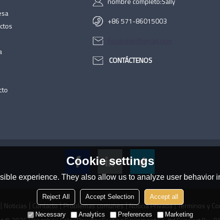
nombre completo:
Sally
esa
+86 571-86015003
ctos
hicologun@gmail.com
a
CONTÁCTENOS
cto
Cookie settings
ible experience. They also allow us to analyze user behavior in
Reject All
Accept Selection
Accept all
Noticias
Contacto
Problemas comunes
Noticia Privada
Términos y Co
Necessary
Analytics
Preferences
Marketing