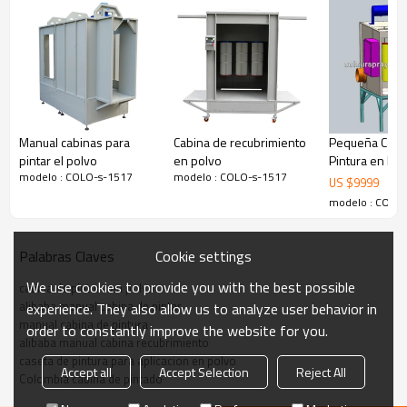
COLO-S-1517
Dimenciones interior :
Manual cabinas para
Cabina de recubrimiento
Pequeña Cabi
Largo1500mmXAncho1000mmXAltura1700mm
pintar el polvo
en polvo
Pintura en Pol
Dimenciones exterior :Largo1600mmXAncho2000mmXAltura900mm
Unidad de filtros:2pcs 325x900mm
modelo : COLO-s-1517
modelo : COLO-s-1517
US $
9999
Jet altamente eficiente sistemas de limpieza se utilizan para limpiar el
sistema de almacenamiento cartuchos.
modelo : COLO
Max Motor :2.2 kw
Escape de aire volumen:nominal 4000 Nm3/h
Cookie settings
Palabras Claves
We use cookies to provide you with the best possible
cabina de pintura en polvo
alibaba manual cabina de pintar
experience. They also allow us to analyze user behavior in
manual cabina de pintura
order to constantly improve the website for you.
alibaba manual cabina recubrimiento
caseta de pintura para aplicacion en polvo
Accept all
Accept Selection
Reject All
Colombia cabina de pintado