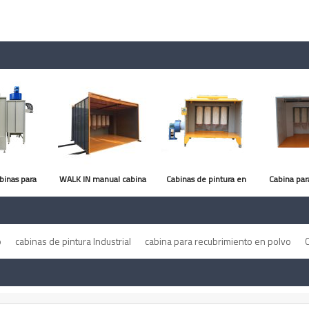
binas para
WALK IN manual cabina
Cabinas de pintura en
Cabina par
el polvo
de pintura 4 metros
polvo por filtros
de pintad
ecu
o
cabinas de pintura Industrial
cabina para recubrimiento en polvo