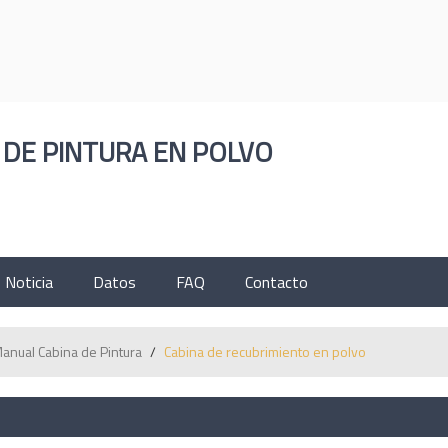
ESPAÑOL
ENGLISH
한국의
РУССКИЙ
ČESK
 DE PINTURA EN POLVO
Noticia
Datos
FAQ
Contacto
anual Cabina de Pintura
/
Cabina de recubrimiento en polvo