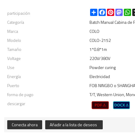
participación
Share
Facebook
Pinterest
Masto
W
Categoría
Batch Manual Cabina de P
Marca
COLO
Modelo
COLO-2152
Tamaño
1*0.8*1m
Voltage
220V/380V
Use
Powder curing
Energía
Electricidad
Puerto
FOB NINGBO o SHANGHA
forma de pago
T/T, Western Union, Mon
descargar
Conecta ahora
Añadir a la lista de deseos