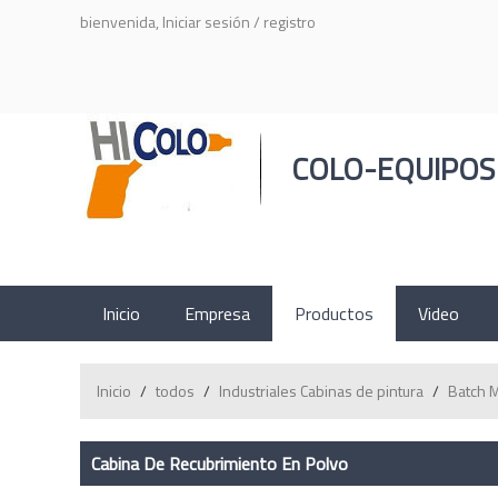
bienvenida,
Iniciar sesión
/
registro
COLO-EQUIPOS
Inicio
Empresa
Productos
Video
Inicio
/
todos
/
Industriales Cabinas de pintura
/
Batch M
Cabina De Recubrimiento En Polvo