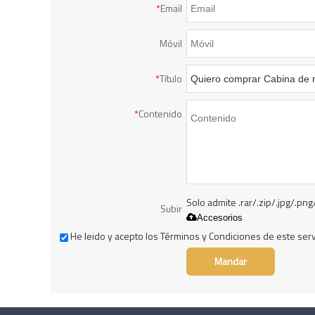
*
Email
Móvil
*
Título
*
Contenido
Solo admite .rar/.zip/.jpg/.png
Subir
Accesorios
He leido y acepto los Términos y Condiciones de este serv
Mandar