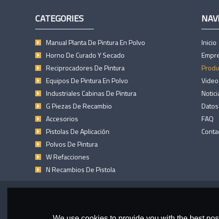
CATEGORIES
NAV
Manual Planta De Pintura En Polvo
Inicio
Horno De Curado Y Secado
Empr
Reciprocadores De Pintura
Produ
Equipos De Pintura En Polvo
Video
Industriales Cabinas De Pintura
Notici
G Piezas De Recambio
Datos
Accesorios
FAQ
Pistolas De Aplicación
Conta
Polvos De Pintura
W Refacciones
N Recambios De Pistola
We use cookies to provide you with the best poss