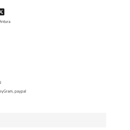
don
hatsApp
X
intura
I
eyGram, paypal