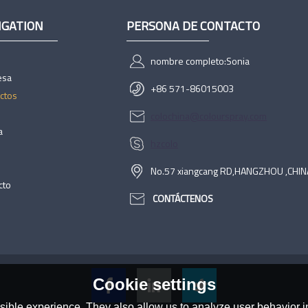
IGATION
PERSONA DE CONTACTO
nombre completo:
Sonia
esa
+86 571-86015003
ctos
colochina@colourspray.com
a
hzcolo
No.57 xiangcang RD,HANGZHOU ,CHIN
cto
CONTÁCTENOS
Cookie settings
ible experience. They also allow us to analyze user behavior in