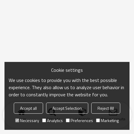
Cookie settings
We use cookies to provide you with the best possible
experience. They also allow us to analyze user behavior in
order to constantly improve the website for you.
Accept all
Accept Selection
Reject All
Inicio
búsqueda
categoría
Enviar consulta
Necessary
Analytics
Preferences
Marketing