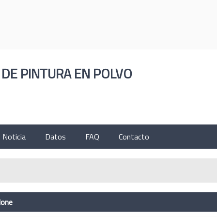
ESPAÑOL
ENGLISH
한국의
РУССКИЙ
ČESK
 DE PINTURA EN POLVO
Noticia
Datos
FAQ
Contacto
lone