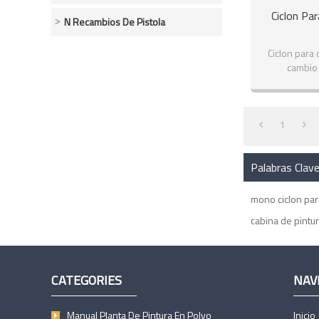
Ciclon Pa
N Recambios De Pistola
Ciclon para 
cambio 
1
Palabras Clav
mono ciclon par
cabina de pintur
CATEGORIES
NAV
Manual Planta De Pintura En Polvo
Inicio