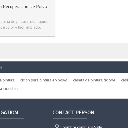
ra Recuperacion De Polvo
cabina de pintura, que rapido
de color y facil limpiado.
es
a pintura
ciclon para pintura en polvo
caseta de pintura ciclone
cab
a industrial
IGATION
CONTACT PERSON
nombre completo:
Sally