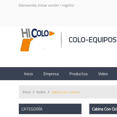
bienvenida,
Iniciar sesión
/
registro
COLO-EQUIPOS
Inicio
Empresa
Productos
Video
Inicio
/
todos
/
cabina con ciclone
CATEGORÍA
Cabina Con Cic