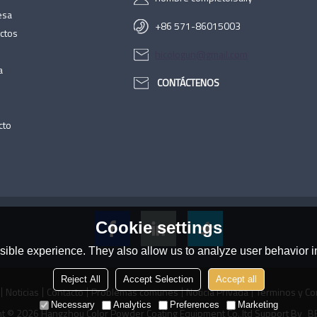
esa
+86 571-86015003
ctos
hicologun@gmail.com
a
CONTÁCTENOS
cto
Cookie settings
ible experience. They also allow us to analyze user behavior in
Reject All
Accept Selection
Accept all
Noticias
Contacto
Problemas comunes
Noticia Privada
Términos y Co
Necessary
Analytics
Preferences
Marketing
ht © 2026
Hangzhou Color Powder Coating Equipment Co.,ltd
Support By
BE