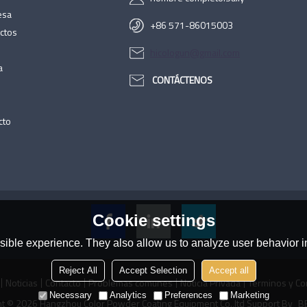
esa
+86 571-86015003
ctos
hicologun@gmail.com
a
CONTÁCTENOS
cto
Cookie settings
ible experience. They also allow us to analyze user behavior in
Reject All
Accept Selection
Accept all
Noticias
Contacto
Problemas comunes
Noticia Privada
Términos y Co
Necessary
Analytics
Preferences
Marketing
ht © 2026
Hangzhou Color Powder Coating Equipment Co.,ltd
Support By
BE