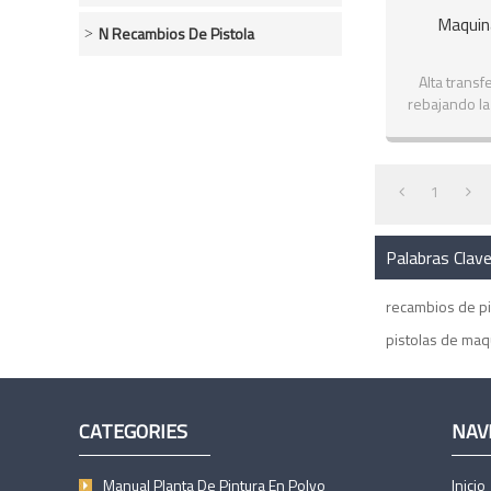
Maquin
N Recambios De Pistola
Alta transf
rebajando la 
1
Palabras Clav
recambios de pi
pistolas de maq
CATEGORIES
NAV
Manual Planta De Pintura En Polvo
Inicio