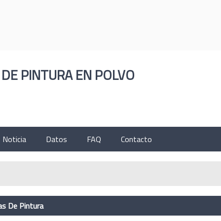
ESPAÑOL
ENGLISH
한국의
РУССКИЙ
ČESK
 DE PINTURA EN POLVO
Noticia
Datos
FAQ
Contacto
as De Pintura