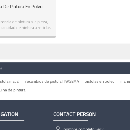
a De Pintura En Polvo
erencia de pintura a la pieza,
cantidad de pintura a reciclar.
es
stola maual
recambios de pistola ITWGEMA
pistolas en polvo
manua
uina de pintura
IGATION
CONTACT PERSON
nombre completo:
Sally